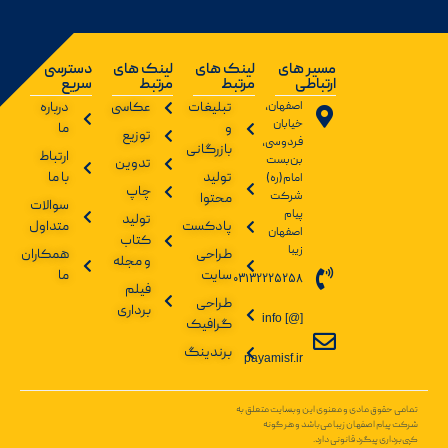
مسیر های
لینک های
لینک های
دسترسی
ارتباطی
مرتبط
مرتبط
سریع
اصفهان،
تبلیغات
عکاسی
درباره
خیابان
و
ما
توزیع
فردوسی،
بازرگانی
ارتباط
بن‌بست
تدوین
تولید
با ما
امام(ره)
چاپ
شرکت
محتوا
سوالات
پیام
تولید
پادکست
متداول
اصفهان
کتاب
زیبا
طراحی
همکاران
و مجله
سایت
ما
03132225258
فیلم
طراحی
برداری
info [@]
گرافیک
برندینگ
payamisf.ir
تمامی حقوق مادی و معنوی این وبسایت متعلق به
شرکت پیام اصفهان زیبا می‌باشد و هر گونه
کپی‌برداری پیگرد قانونی دارد.