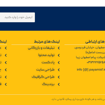
های ارتباطی
لینک های مرتبط
لینک
صفهان، خیابان فردوسی،
تبلیغات و بازرگانی
ع
ن‌بست امام(ره)
تولید محتوا
تو
رکت پیام اصفهان زیبا
0313222525
پادکست
ت
طراحی سایت
چ
info [@] payamisf.i
طراحی گرافیک
ت
برندینگ
ف
باشد و هر گونه کپی‌برداری پیگرد قانونی دارد.