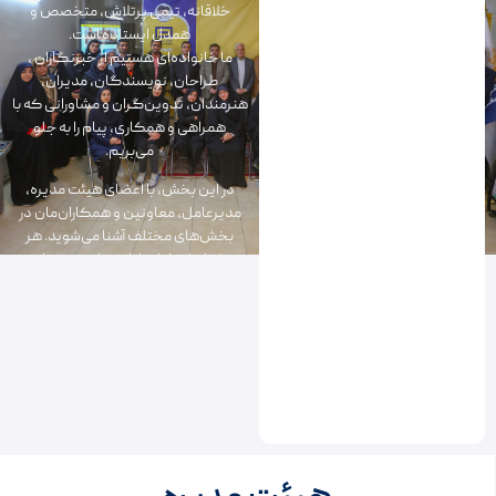
خلاقانه، تیمی پرتلاش، متخصص و
همدل ایستاده است.
ما خانواده‌ای هستیم از خبرنگاران ،
طراحان، نویسندگان، مدیران،
هنرمندان، تدوین‌گران و مشاورانی که با
همراهی و همکاری، پیام را به جلو
می‌بریم.
در این بخش، با اعضای هیئت مدیره،
مدیرعامل، معاونین و همکاران‌مان در
بخش‌های مختلف آشنا می‌شوید. هر
کدام از ما با توانایی‌ها، تجربه‌ها و
دغدغه‌های خاص خود، تلاش می‌کنیم
اثری ماندگار و الهام‌بخش خلق کنیم
با ما همراه باشید تا چهره‌های پشت
صحنه پیام را بشناسید؛ کسانی که با
همدلـی، انگیزه و عشق به اصفهان،
“پیام” را زنده نگه‌ داشته‌اند.