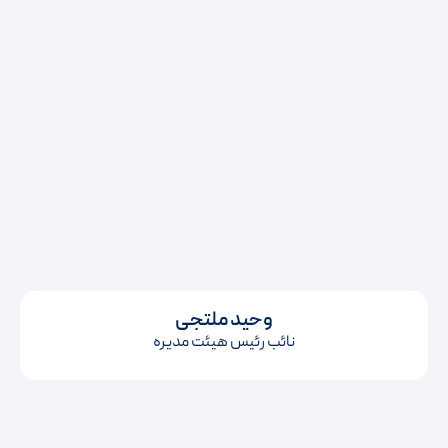
وحید ملتجی
نائب رئیس هیئت مدیره