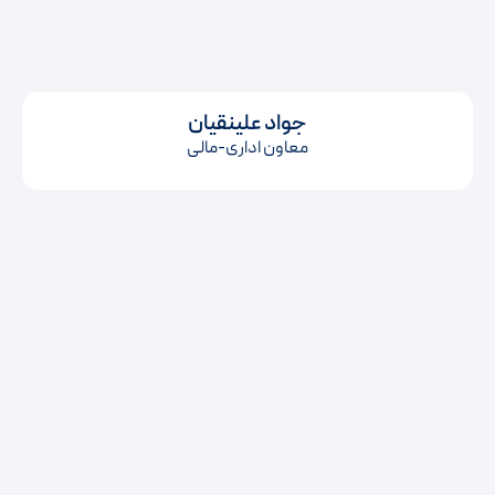
جواد علینقیان
معاون اداری-مالی