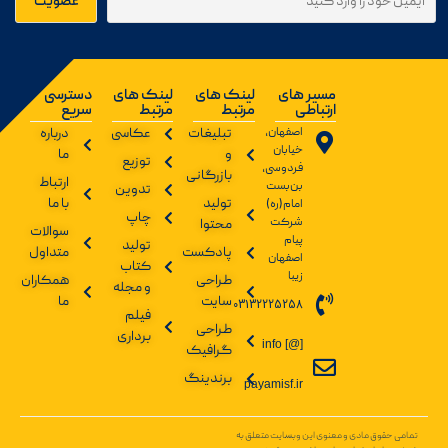
مسیر های
لینک های
لینک های
دسترسی
ارتباطی
مرتبط
مرتبط
سریع
اصفهان،
تبلیغات
عکاسی
درباره
خیابان
و
ما
توزیع
فردوسی،
بازرگانی
ارتباط
بن‌بست
تدوین
تولید
با ما
امام(ره)
چاپ
شرکت
محتوا
سوالات
پیام
تولید
پادکست
متداول
اصفهان
کتاب
زیبا
طراحی
همکاران
و مجله
سایت
ما
03132225258
فیلم
طراحی
برداری
info [@]
گرافیک
برندینگ
payamisf.ir
تمامی حقوق مادی و معنوی این وبسایت متعلق به